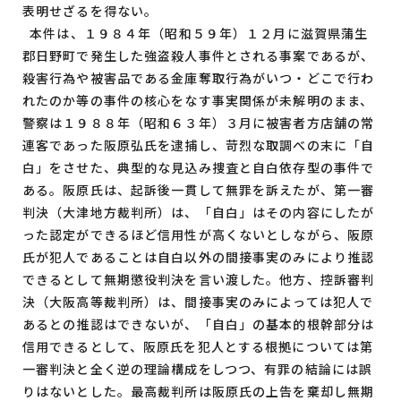
表明せざるを得ない。
本件は、１９８４年（昭和５９年）１２月に滋賀県蒲生
郡日野町で発生した強盗殺人事件とされる事案であるが、
殺害行為や被害品である金庫奪取行為がいつ・どこで行わ
れたのか等の事件の核心をなす事実関係が未解明のまま、
警察は１９８８年（昭和６３年）３月に被害者方店舗の常
連客であった阪原弘氏を逮捕し、苛烈な取調べの末に「自
白」をさせた、典型的な見込み捜査と自白依存型の事件で
ある。阪原氏は、起訴後一貫して無罪を訴えたが、第一審
判決（大津地方裁判所）は、「自白」はその内容にしたが
った認定ができるほど信用性が高くないとしながら、阪原
氏が犯人であることは自白以外の間接事実のみにより推認
できるとして無期懲役判決を言い渡した。他方、控訴審判
決（大阪高等裁判所）は、間接事実のみによっては犯人で
あるとの推認はできないが、「自白」の基本的根幹部分は
信用できるとして、阪原氏を犯人とする根拠については第
一審判決と全く逆の理論構成をしつつ、有罪の結論には誤
りはないとした。最高裁判所は阪原氏の上告を棄却し無期