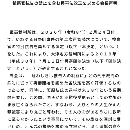
検察官抗告の禁止を含む再審法改正を求める会長声明
最高裁判所は、２０２６年（令和８年）２月２４日付
で、いわゆる日野町事件の第二次再審請求について、検察
官の特別抗告を棄却する決定（以下「本決定」という。）
をした。これにより、大津地方裁判所による２０１８年
（平成３０年）７月１１日付再審開始決定（以下「開始決
定」という。）が確定することとなった。
当会は、「疑わしきは被告人の利益に」との刑事裁判の
鉄則に従って再審開始を認めた各決定を高く評価するもの
であるが、同時に、阪原弘氏の逮捕以来３８年という長期
間を要し、この間、同氏が無期懲役受刑者としての立場の
まま亡くなられたこと、すなわち、人ひとりの人生がえん
罪被害により丸ごと奪われ、その人の命があるうちに救済
に至らなかったという事態について、その重さを深刻に受
け止め、えん罪の根絶を求める立場から、深く遺憾の意を