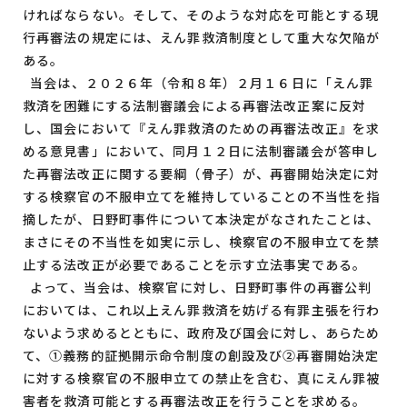
ければならない。そして、そのような対応を可能とする現
行再審法の規定には、えん罪救済制度として重大な欠陥が
ある。
当会は、２０２６年（令和８年）２月１６日に「えん罪
救済を困難にする法制審議会による再審法改正案に反対
し、国会において『えん罪救済のための再審法改正』を求
める意見書」において、同月１２日に法制審議会が答申し
た再審法改正に関する要綱（骨子）が、再審開始決定に対
する検察官の不服申立てを維持していることの不当性を指
摘したが、日野町事件について本決定がなされたことは、
まさにその不当性を如実に示し、検察官の不服申立てを禁
止する法改正が必要であることを示す立法事実である。
よって、当会は、検察官に対し、日野町事件の再審公判
においては、これ以上えん罪救済を妨げる有罪主張を行わ
ないよう求めるとともに、政府及び国会に対し、あらため
て、①義務的証拠開示命令制度の創設及び②再審開始決定
に対する検察官の不服申立ての禁止を含む、真にえん罪被
害者を救済可能とする再審法改正を行うことを求める。