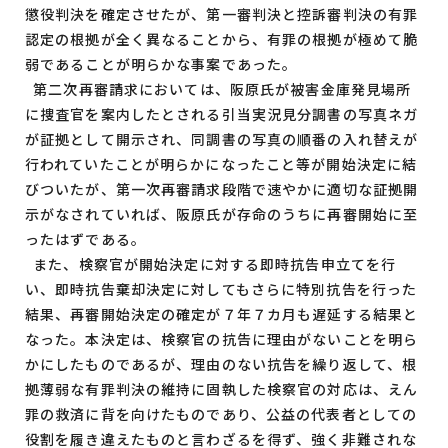
懲役判決を確定させたが、第一審判決と控訴審判決の有罪
認定の根拠が全く異なることから、有罪の根拠が極めて脆
弱であることが明らかな事案であった。
第二次再審請求においては、阪原氏が被害金庫発見場所
に捜査官を案内したとされる引当実況見分調書の写真ネガ
が証拠として開示され、同調書の写真の順番の入れ替えが
行われていたことが明らかになったこと等が開始決定に結
びついたが、第一次再審請求段階で速やかに適切な証拠開
示がなされていれば、阪原氏が存命のうちに再審開始に至
ったはずである。
また、検察官が開始決定に対する即時抗告申立てを行
い、即時抗告棄却決定に対してもさらに特別抗告を行った
結果、再審開始決定の確定が７年７カ月も遅延する結果と
なった。本決定は、検察官の抗告に理由がないことを明ら
かにしたものであるが、理由のない抗告を繰り返して、根
拠薄弱な有罪判決の維持に固執した検察官の対応は、えん
罪の救済に背を向けたものであり、公益の代表者としての
役割を履き違えたものと言わざるを得ず、強く非難されな