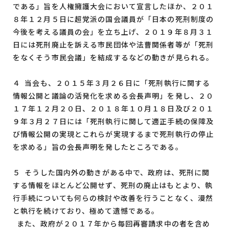
である」旨を人権擁護大会において宣言したほか、２０１
８年１２月５日に超党派の国会議員が「日本の死刑制度の
今後を考える議員の会」を立ち上げ、２０１９年８月３１
日には死刑廃止を訴える市民団体や法曹関係者等が「死刑
をなくそう市民会議」を結成するなどの動きが見られる。
４ 当会も、２０１５年３月２６日に「死刑執行に関する
情報公開と議論の活発化を求める会長声明」を発し、２０
１７年１２月２０日、２０１８年１０月１８日及び２０１
９年３月２７日には「死刑執行に関して適正手続の保障及
び情報公開の実現とこれらが実現するまで死刑執行の停止
を求める」旨の会長声明を発したところである。
５ そうした国内外の動きがある中で、政府は、死刑に関
する情報をほとんど公開せず、死刑の廃止はもとより、執
行手続についても何らの検討や改善を行うことなく、漫然
と執行を続けており、極めて遺憾である。
また、政府が２０１７年から毎回再審請求中の者を含め