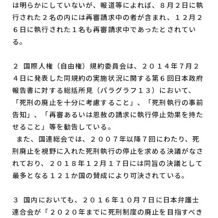
は明らかにしていないが、報道等によれば、８月２日に執
行された２名の内には再審請求中の者が含まれ、１２月２
６日に執行された１名も再審請求中であったとされてい
る。
２ 国際人権（自由権）規約委員会は、２０１４年７月２
４日に発表した同規約の実施状況に関する第６回日本政府
報告書に対する総括所見（パラグラフ１３）において、
「死刑の廃止を十分に考慮すること」、「死刑執行の事前
告知」、「再審あるいは恩赦の請求に執行停止効果を持た
せること」等を勧告している。
また、国連総会では、２００７年以降７回にわたり、死
刑廃止を視野に入れた死刑執行の停止を求める決議がなさ
れており、２０１８年１２月１７日には同旨の決議として
最多となる１２１か国の賛成により可決されている。
３ 国内においても、２０１６年１０月７日に日本弁護士
連合会が「２０２０年までに死刑制度の廃止を目指すべき