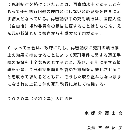
て死刑執行を続けてきたことは、再審請求中であることを
もって死刑執行回避の理由とはしないとの姿勢を世界に示
す結果となっている。再審請求中の死刑執行は、国際人権
（自由権）規約委員会の勧告に反することはもちろん、え
ん罪の救済という観点からも重大な問題がある。
６ よって当会は、政府に対し、再審請求に死刑の執行停
止の効果を持たせることによって死刑事件に関する適正手
続の保証を十全なものとすること、及び、死刑に関する情
報を公開して死刑制度廃止も含めた議論を活発化させるこ
とを改めて求めるとともに、そうした取り組みもないまま
になされた上記３件の死刑執行に対して抗議する。
２０２０年（令和２年）３月５日
京 都 弁 護 士 会
会長 三 野 岳 彦