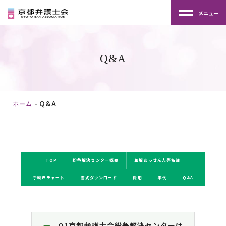
メニュー
Q&A
Q&A
ホーム
TOP
紛争解決センター概要
和解あっせん人等名簿
手続きチャート
書式ダウンロード
費用
事例
Q&A
Q1
京都弁護士会紛争解決センターは